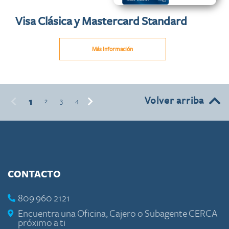
Visa Clásica y Mastercard Standard
Más Información
Volver arriba
1
2
3
4
CONTACTO
809 960 2121
Encuentra una Oficina, Cajero o Subagente CERCA
próximo a ti