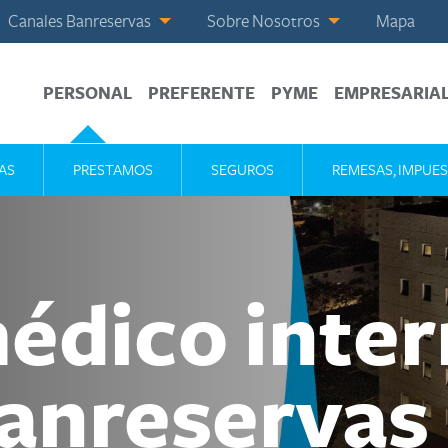
Canales Banreservas
Sobre Nosotros
Mapa
PERSONAL
PREFERENTE
PYME
EMPRESARIA
AS
PRESTAMOS
SEGUROS
REMESAS, IMPUES
édico inter
Banreservas