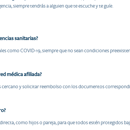
ncia, siempre tendrás a alguien que te escuche y te guíe.
ncias sanitarias?
rales como COVID-19, siempre que no sean condiciones preexiste
red médica afiliada?
ás cercano y solicitar reembolso con los documentos correspondie
ro?
a directa, como hijos o pareja, para que todos estén protegidos b