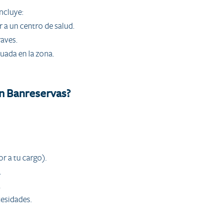
ncluye:
 a un centro de salud.
aves.
uada en la zona.
on Banreservas?
r a tu cargo).
.
.
cesidades.