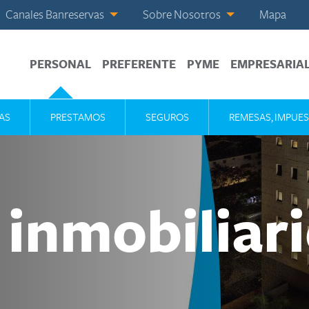
Canales Banreservas
Sobre Nosotros
Mapa
PERSONAL
PREFERENTE
PYME
EMPRESARIA
AS
PRESTAMOS
SEGUROS
REMESAS, IMPUES
inmobiliar