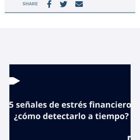
SHARE
Beneficios
bancarios: ¿qué
son y por qué son
importantes?