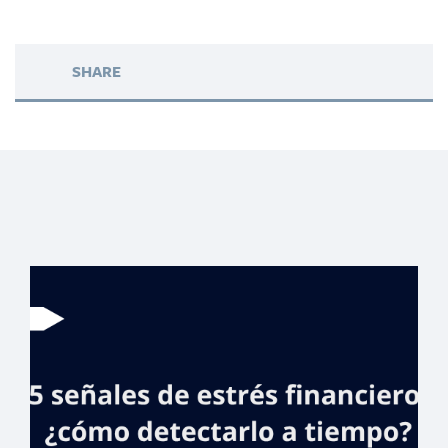
SHARE
Voluntariado
Banreservas
presenta Educlic,