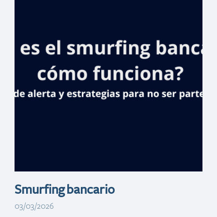
millones en
solicitudes de
financiamiento
en Feria
inmobiliaria
Banreservas en
España
Smurfing bancario
03/03/2026