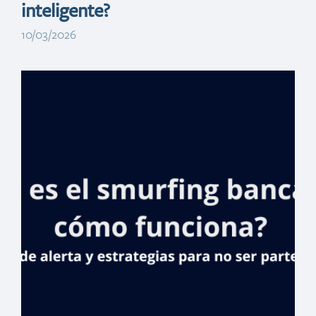
inteligente?
10/03/2026
La Cigua Palmera
vuela hasta
Madrid para
inspirar a niños
sobre la
biodiversidad y la
cultura