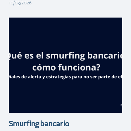
10/03/2026
Global Finance
premia a
Banreservas en 3
categorías como
mejor banco de
RD
Smurfing bancario