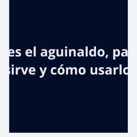
Ministerio
Público podrán
acceder a
préstamos
preferenciales
para adquirir
viviendas y
vehículos