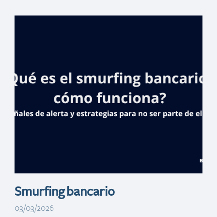
Centro Cultural
Banreservas
celebra la vida
de- las Mirabal
con exposición y
otras actividades
Smurfing bancario
03/03/2026