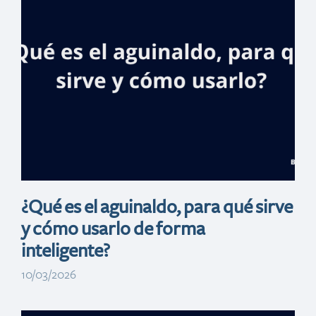
único banco con
presencia en
todos los
municipios del
país
¿Qué es el aguinaldo, para qué sirve
y cómo usarlo de forma
inteligente?
10/03/2026