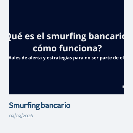
Banreservas:
único banco con
presencia en
todos los
municipios del
país
Smurfing bancario
03/03/2026