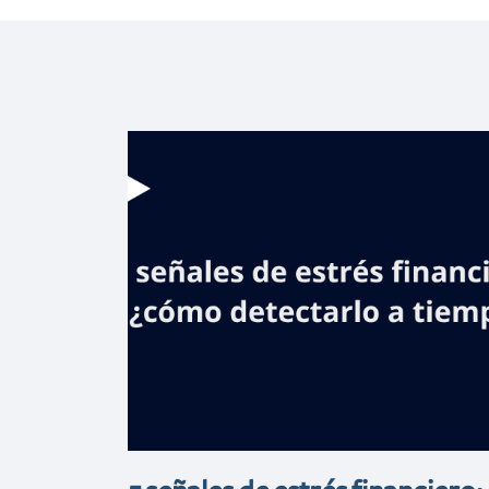
Banreservas
pone a circular
libro de poema
del pintor
Aquiles Azar