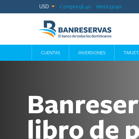
USD
Compra 56.40
Venta 59.90
CUENTAS
INVERSIONES
TARJET
Banreser
libro de 