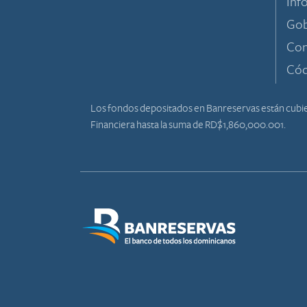
Inf
Gob
Con
Cód
Los fondos depositados en Banreservas están cubier
Financiera hasta la suma de RD$1,860,000.001.