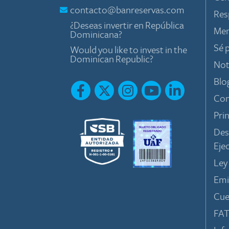
contacto@banreservas.com
Res
¿Deseas invertir en República
Mem
Dominicana?
Sé 
Would you like to invest in the
Dominican Republic?
Not
Blo
Con
Pri
Des
Eje
Ley
Emi
Cue
FA