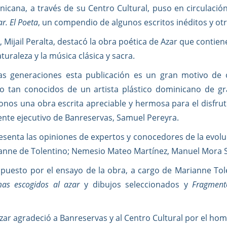
icana, a través de su Centro Cultural, puso en circulació
ar. El Poeta
, un compendio de algunos escritos inéditos y ot
 Mijail Peralta, destacó la obra poética de Azar que contien
uraleza y la música clásica y sacra.
ras generaciones esta publicación es un gran motivo de o
no tan conocidos de un artista plástico dominicano de g
donos una obra escrita apreciable y hermosa para el disfrut
ente ejecutivo de Banreservas, Samuel Pereyra.
esenta las opiniones de expertos y conocedores de la evolu
arianne de Tolentino; Nemesio Mateo Martínez, Manuel Mora
mpuesto por el ensayo de la obra, a cargo de Marianne Tole
as escogidos al azar
y dibujos seleccionados y
Fragment
 Azar agradeció a Banreservas y al Centro Cultural por el 