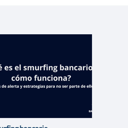
Banreservas
pone a circular
libro de poemas
el pintor
Aquiles Azar