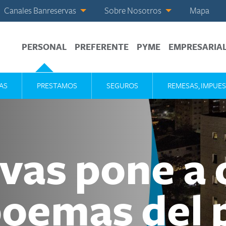
Canales Banreservas
Sobre Nosotros
Mapa
PERSONAL
PREFERENTE
PYME
EMPRESARIA
AS
PRESTAMOS
SEGUROS
REMESAS, IMPUES
vas pone a c
poemas del 