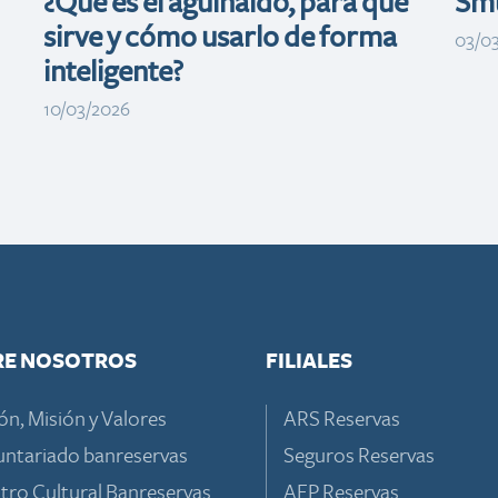
¿Qué es el aguinaldo, para qué
Smu
sirve y cómo usarlo de forma
03/0
inteligente?
10/03/2026
RE NOSOTROS
FILIALES
ón, Misión y Valores
ARS Reservas
untariado banreservas
Seguros Reservas
tro Cultural Banreservas
AFP Reservas