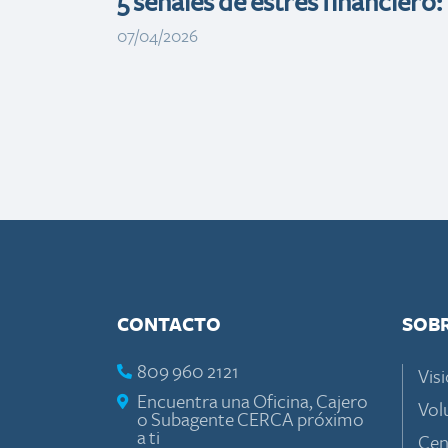
5 señales de estrés financiero:
07/04/2026
CONTACTO
SOB
809 960 2121
Visi
Encuentra una Oficina, Cajero
Vol
o Subagente CERCA próximo
a ti
Cen