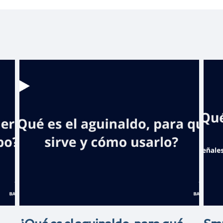
Banreservas
pone a circular
s
libro de poemas
del pintor
d
Aquiles Azar