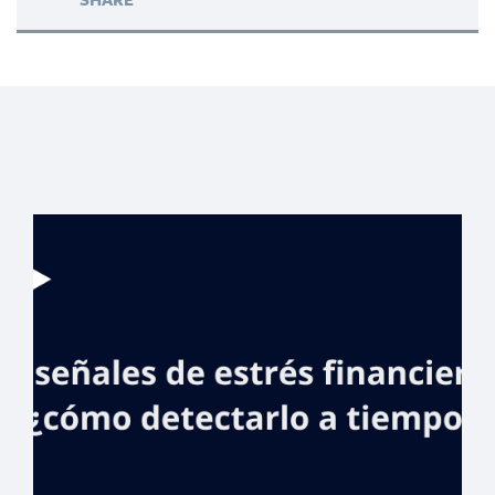
SHARE
Banreservas, MIP
y la Policía
beneficiarán a
agentes con
préstamos