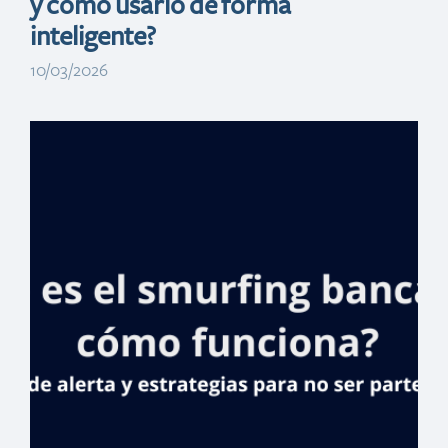
y cómo usarlo de forma
inteligente?
10/03/2026
Banreservas
lidera
financiamiento
por US$345
millones para la
termoeléctrica