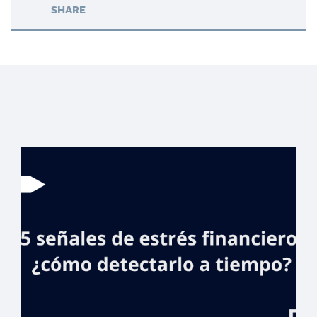
SHARE
Banreservas
inaugura
Expohogar 2026
con tasas desde 8
%