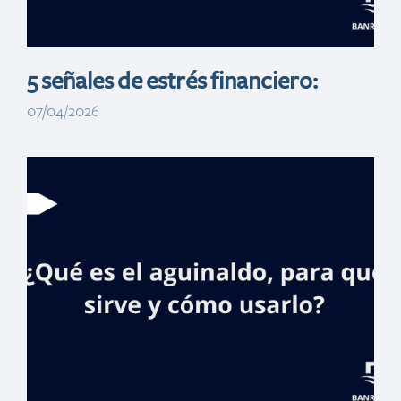
5 señales de estrés financiero:
07/04/2026
Banreservas
inaugura
Expohogar 2026
con tasas desde 8
%