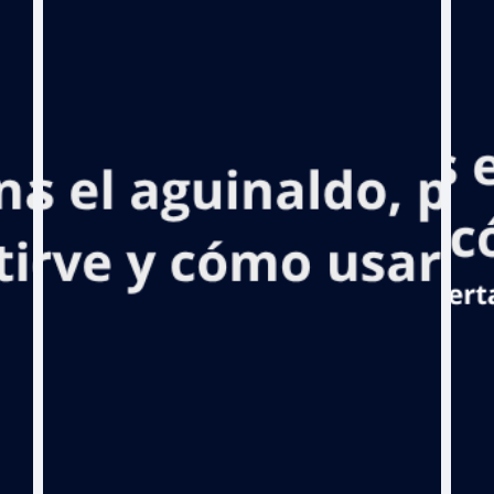
impulsa
mejoras en
salud con la
inauguración
del centro de
diagnóstico y
atención
primaria en
Peralvillo
P