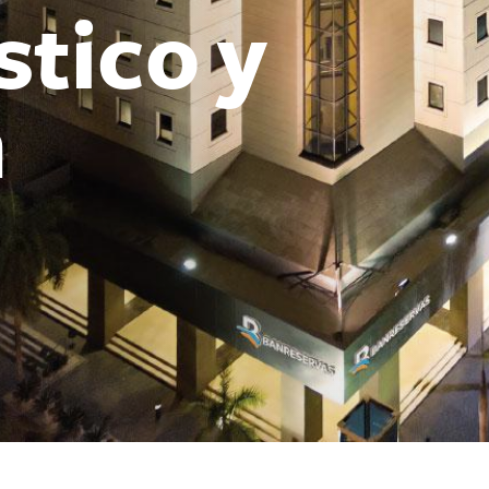
stico y
n