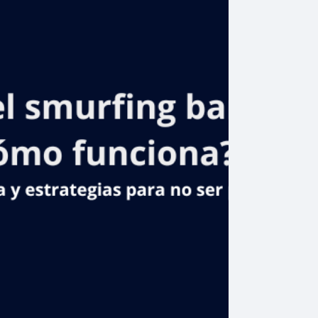
impulsa
mejoras en
salud con la
inauguración
del centro de
diagnóstico y
atención
primaria en
eralvillo