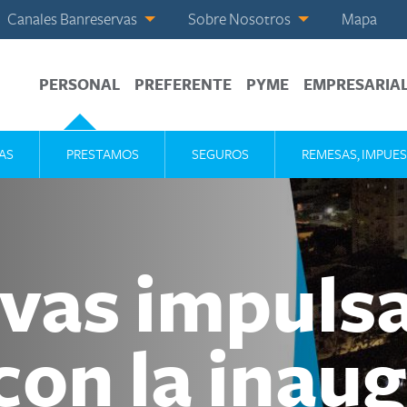
Canales Banreservas
Sobre Nosotros
Mapa
PERSONAL
PREFERENTE
PYME
EMPRESARIA
AS
PRESTAMOS
SEGUROS
REMESAS, IMPUES
vas impuls
con la inau