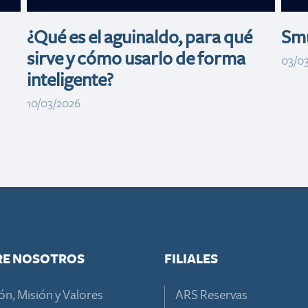
¿Qué es el aguinaldo, para qué
Smu
sirve y cómo usarlo de forma
03/0
inteligente?
10/03/2026
RE NOSOTROS
FILIALES
ón, Misión y Valores
ARS Reservas