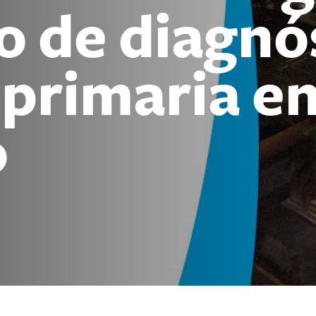
o de diagnó
 primaria e
o