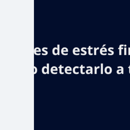
impulsa
mejoras en
salud con la
inauguración
del centro de
diagnóstico y
atención
primaria en
Peralvillo