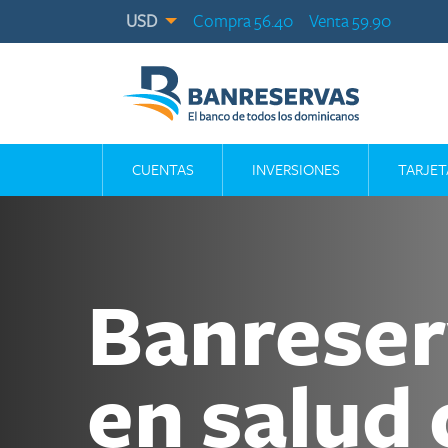
USD
Compra 56.40
Venta 59.90
CUENTAS
INVERSIONES
TARJET
Banreser
en salud 