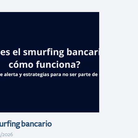
Banreservas
ortalecerá la
captación de
inversión
urística en ITB
Berlín 2026
rfing bancario
3/2026