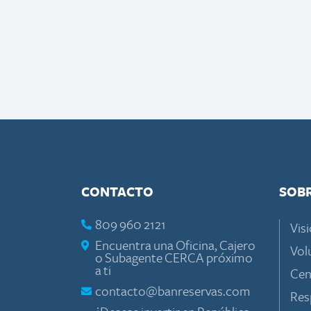
CONTACTO
SOB
809 960 2121
Visi
Encuentra una Oficina, Cajero
Vol
o Subagente CERCA próximo
a ti
Cen
contacto@banreservas.com
Res