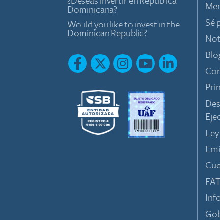
¿Deseas invertir en República
Mem
Dominicana?
Sé 
Would you like to invest in the
Dominican Republic?
Not
Blo
Con
Pri
Des
Eje
Ley
Emi
Cue
FA
Inf
Gob