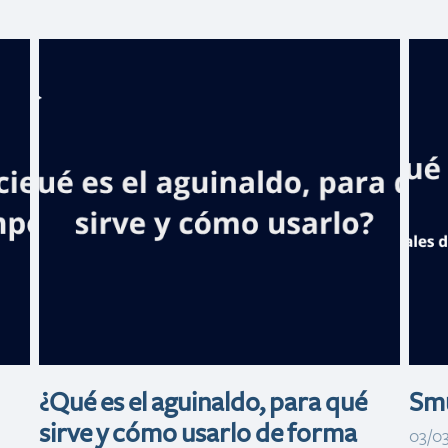
Banreservas
fortalecerá la
f
captación de
inversión
turística en ITB
t
Berlín 2026
¿Qué es el aguinaldo, para qué
Smu
sirve y cómo usarlo de forma
03/0