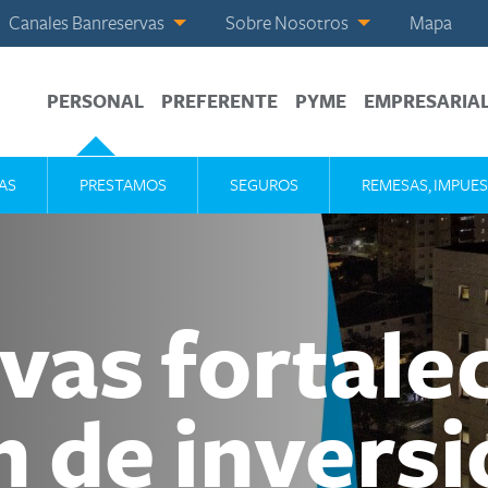
Canales Banreservas
Sobre Nosotros
Mapa
PERSONAL
PREFERENTE
PYME
EMPRESARIA
AS
PRESTAMOS
SEGUROS
REMESAS, IMPUES
as fortalec
n de invers