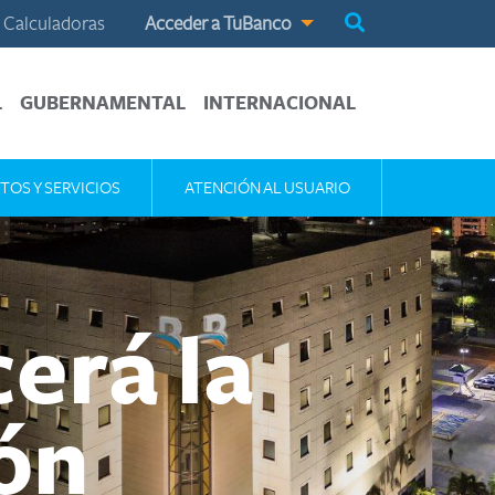
Calculadoras
Acceder a TuBanco
L
GUBERNAMENTAL
INTERNACIONAL
TOS Y SERVICIOS
ATENCIÓN AL USUARIO
erá la
ión