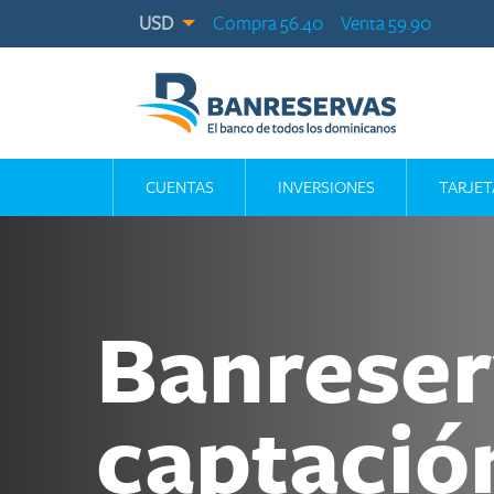
USD
Compra 56.40
Venta 59.90
CUENTAS
INVERSIONES
TARJET
Banreserv
captació