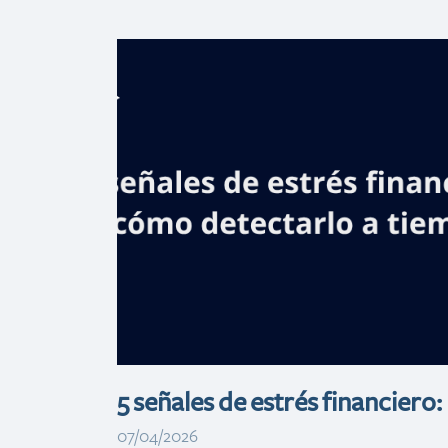
Banreservas
fortalecerá la
captación de
inversión
turística en ITB
Berlín 2026
5 señales de estrés financiero:
07/04/2026