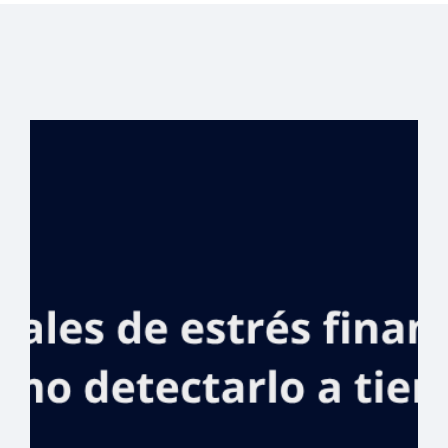
Banreservas
anuncia respaldo
a los Juegos
Centroamericano
s y del Caribe
Santo Domingo