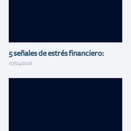
2026 como
patrocinador
oficial
5 señales de estrés financiero:
07/04/2026
Banreservas
anuncia respaldo
a los Juegos