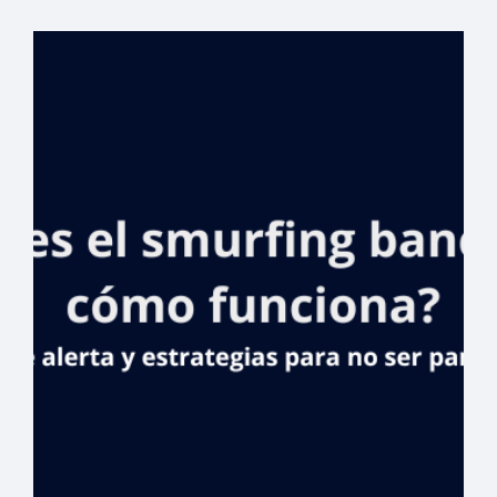
Banreservas
anuncia respaldo
a los Juegos
Centroamericano
s y del Caribe
Santo Domingo
2026 como
patrocinador