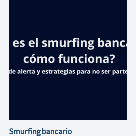
Banreservas
anuncia cómodas
condiciones de
financiamiento
para
inversionistas
colombianos en
ANATO 2026
Smurfing bancario