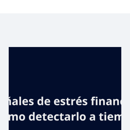
Banreservas
anuncia cómodas
condiciones de
financiamiento
para
inversionistas