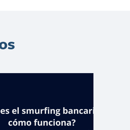
dos
Aportes de
Banreservas al
deporte
superan los