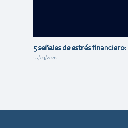
RD$700
millones
5 señales de estrés financiero:
07/04/2026