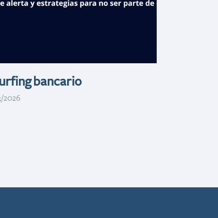
RD$700
millones
rfing bancario
3/2026