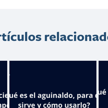
tículos relaciona
Aportes de
Banreservas al
deporte
superan los