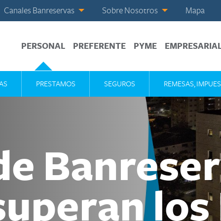
Canales Banreservas
Sobre Nosotros
Mapa
PERSONAL
PREFERENTE
PYME
EMPRESARIA
AS
PRESTAMOS
SEGUROS
REMESAS, IMPUES
de Banreser
superan lo