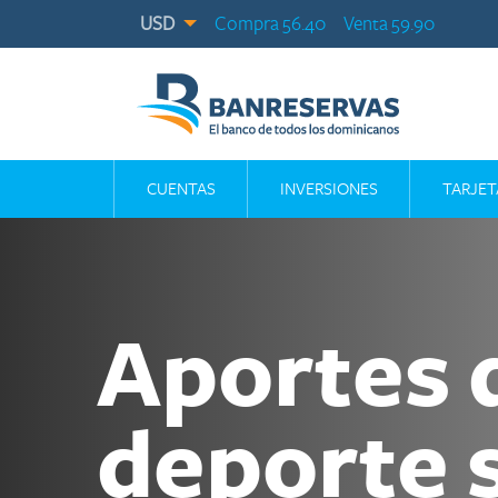
USD
Compra 56.40
Venta 59.90
CUENTAS
INVERSIONES
TARJET
Aportes 
deporte 