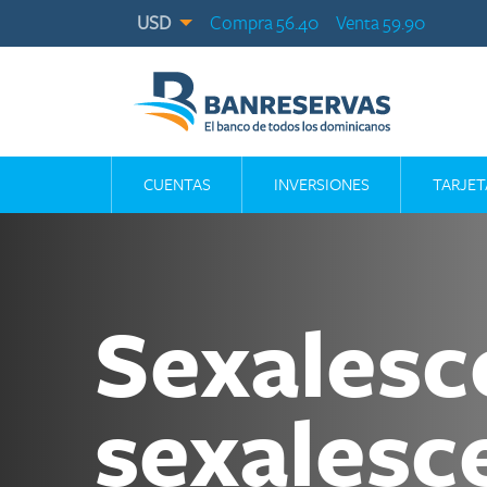
USD
Compra 56.40
Venta 59.90
CUENTAS
INVERSIONES
TARJET
Sexalesc
sexalesc