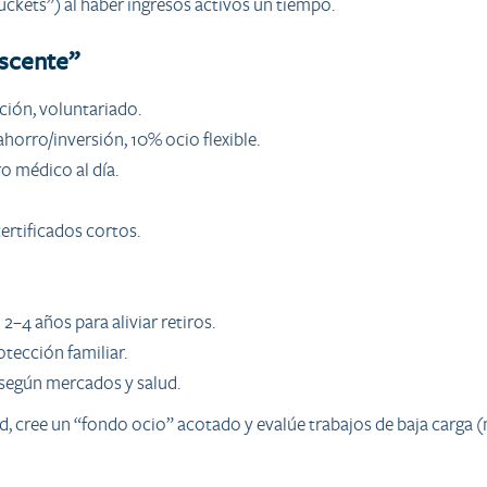
uckets”) al haber ingresos activos un tiempo.
escente”
ción, voluntariado.
horro/inversión, 10% ocio flexible.
ro médico al día.
rtificados cortos.
 2–4 años para aliviar retiros.
otección familiar.
s según mercados y salud.
ad, cree un “fondo ocio” acotado y evalúe trabajos de baja carga (