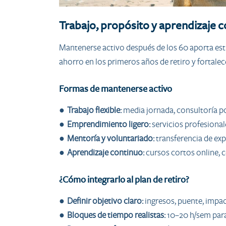
Trabajo, propósito y aprendizaje 
Mantenerse activo después de los 60 aporta estr
ahorro en los primeros años de retiro y fortalec
Formas de mantenerse activo
●
Trabajo flexible:
media jornada, consultoría 
●
Emprendimiento ligero:
servicios profesional
●
Mentoría y voluntariado:
transferencia de exp
●
Aprendizaje continuo:
cursos cortos online, ce
¿Cómo integrarlo al plan de retiro?
●
Definir objetivo claro:
ingresos, puente, impac
●
Bloques de tiempo realistas:
10–20 h/sem para 