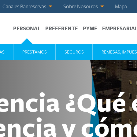
Canales Banreservas
Sobre Nosotros
Mapa
PERSONAL
PREFERENTE
PYME
EMPRESARIA
AS
PRESTAMOS
SEGUROS
REMESAS, IMPUES
encia ¿Qué e
encia y cóm