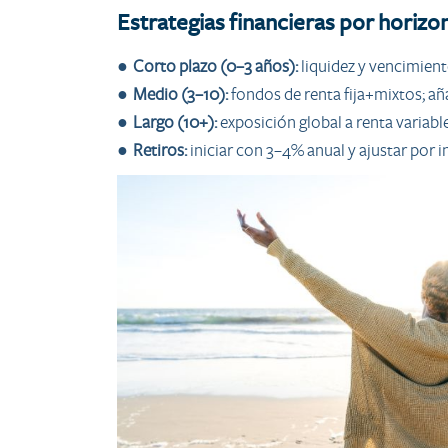
Estrategias financieras por horizo
●
Corto plazo (0–3 años):
liquidez y vencimient
●
Medio (3–10):
fondos de renta fija+mixtos; añ
● Largo (10+):
exposición global a renta variabl
●
Retiros:
iniciar con 3–4% anual y ajustar por 