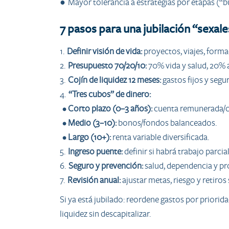
● Mayor tolerancia a estrategias por etapas (“b
7 pasos para una jubilación “sexal
1.
Definir visión de vida:
proyectos, viajes, forma
2.
Presupuesto 70/20/10:
70% vida y salud, 20% a
3.
Cojín de liquidez 12 meses:
gastos fijos y segu
4.
“Tres cubos” de dinero:
•
Corto plazo (0–3 años):
cuenta remunerada/ce
•
Medio (3–10):
bonos/fondos balanceados.
•
Largo (10+):
renta variable diversificada.
5.
Ingreso puente:
definir si habrá trabajo parcial
6.
Seguro y prevención:
salud, dependencia y pr
7.
Revisión anual:
ajustar metas, riesgo y retiro
Si ya está jubilado: reordene gastos por priorid
liquidez sin descapitalizar.