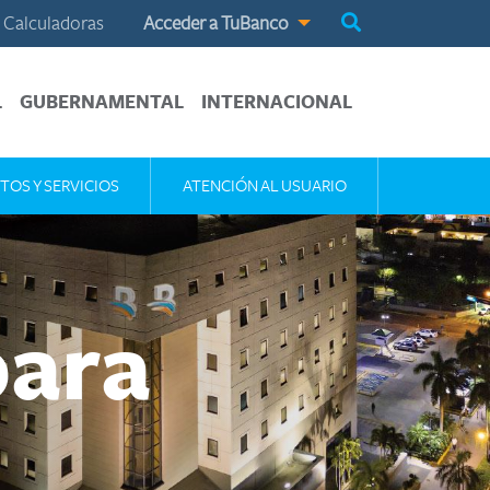
Calculadoras
Acceder a TuBanco
L
GUBERNAMENTAL
INTERNACIONAL
TOS Y SERVICIOS
ATENCIÓN AL USUARIO
para