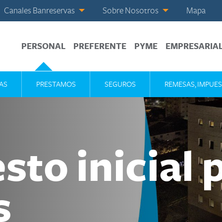
Canales Banreservas
Sobre Nosotros
Mapa
PERSONAL
PREFERENTE
PYME
EMPRESARIA
AS
PRESTAMOS
SEGUROS
REMESAS, IMPUES
to inicial 
s