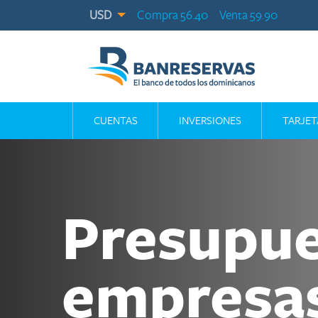
USD
Compra 56.40
Venta 59.90
CUENTAS
INVERSIONES
TARJET
Presupues
empresa