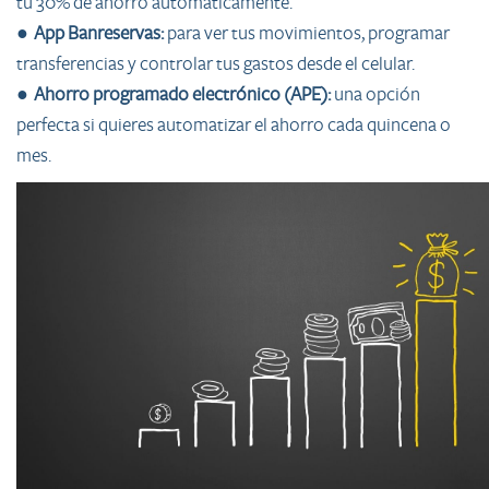
tu 30% de ahorro automáticamente.
●
App Banreservas:
para ver tus movimientos, programar
transferencias y controlar tus gastos desde el celular.
●
Ahorro programado electrónico (APE):
una opción
perfecta si quieres automatizar el ahorro cada quincena o
mes.