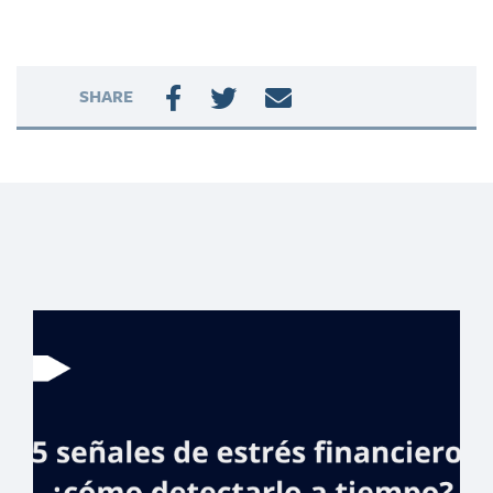
SHARE
Fraudes con QR y
links falsos