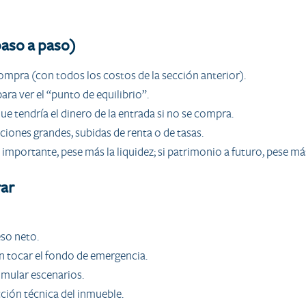
aso a paso)
compra (con todos los costos de la sección anterior).
ara ver el “punto de equilibrio”.
 tendría el dinero de la entrada si no se compra.
iones grandes, subidas de renta o de tasas.
s importante, pese más la liquidez; si patrimonio a futuro, pese má
rar
so neto.
in tocar el fondo de emergencia.
simular escenarios.
ción técnica del inmueble.