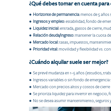
¿Qué debes tomar en cuenta para 
●
Horizonte de permanencia:
menos de 5 años s
●
Ingresos y empleo:
estabilidad, fondo de emer
●
Liquidez inicial:
entrada, gastos de cierre, mud
●
Relación deuda/ingreso:
mantener la cuota de
●
Mercado local:
tasas, impuestos, mantenimien
●
Prioridad vital:
movilidad y flexibilidad vs. co
¿Cuándo alquilar suele ser mejor?
● Se prevé mudanza en 1–5 años (estudios, trabaj
● Ingresos variables o sin fondo de emergencia 
● Mercado con precios altos y costos de cierre
● Se prioriza liquidez para invertir en negocio,
● No se desea asumir mantenimiento, seguros y