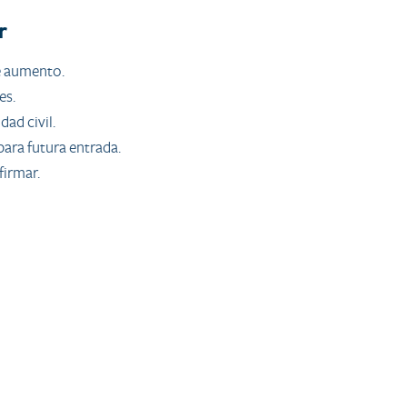
r
de aumento.
es.
ad civil.
ara futura entrada.
firmar.