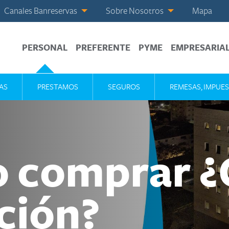
Canales Banreservas
Sobre Nosotros
Mapa
PERSONAL
PREFERENTE
PYME
EMPRESARIA
AS
PRESTAMOS
SEGUROS
REMESAS, IMPUES
o comprar ¿
ción?