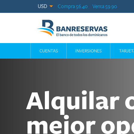
USD
Compra 56.40
Venta 59.90
CUENTAS
INVERSIONES
TARJET
Alquilar 
mejor op