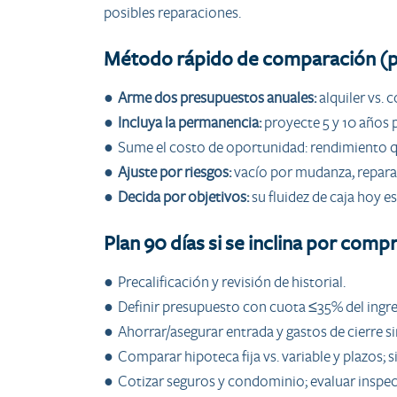
posibles reparaciones.
Método rápido de comparación (p
●
Arme dos presupuestos anuales:
alquiler vs. 
●
Incluya la permanencia:
proyecte 5 y 10 años p
● Sume el costo de oportunidad: rendimiento que
●
Ajuste por riesgos:
vacío por mudanza, reparac
●
Decida por objetivos:
su fluidez de caja hoy e
Plan 90 días si se inclina por comp
● Precalificación y revisión de historial.
● Definir presupuesto con cuota ≤35% del ingre
● Ahorrar/asegurar entrada y gastos de cierre s
● Comparar hipoteca fija vs. variable y plazos; 
● Cotizar seguros y condominio; evaluar inspec